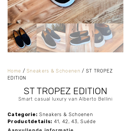
Home
/
Sneakers & Schoenen
/ ST TROPEZ
EDITION
ST TROPEZ EDITION
Smart casual luxury van Alberto Bellini
Categorie:
Sneakers & Schoenen
Productdetails:
41
,
42
,
43
,
Suéde
Aanvullende informatie